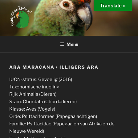
Ga
Translate »
naar
de
inhoud
PAPEGAAIEN INFO
Interessante weetjes over het houden van papegaaien
Menu
ARA MARACANA / ILLIGERS ARA
IUCN-status: Gevoelig (2016)
Taxonomische indeling
Rijk: Animalia (Dieren)
Stam: Chordata (Chordadieren)
Klasse: Aves (Vogels)
Orde: Psittaciformes (Papegaaiachtigen)
Familie: Psittacidae (Papegaaien van Afrika en de
Nieuwe Wereld)