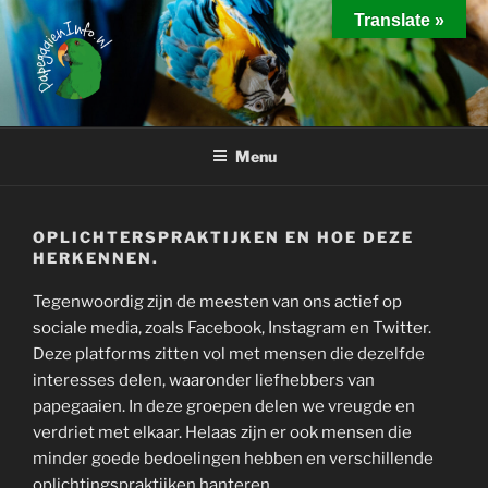
Ga
Translate »
naar
de
inhoud
PAPEGAAIEN INFO
Interessante weetjes over het houden van papegaaien
Menu
OPLICHTERSPRAKTIJKEN EN HOE DEZE
HERKENNEN.
Tegenwoordig zijn de meesten van ons actief op
sociale media, zoals Facebook, Instagram en Twitter.
Deze platforms zitten vol met mensen die dezelfde
interesses delen, waaronder liefhebbers van
papegaaien. In deze groepen delen we vreugde en
verdriet met elkaar. Helaas zijn er ook mensen die
minder goede bedoelingen hebben en verschillende
oplichtingspraktijken hanteren.