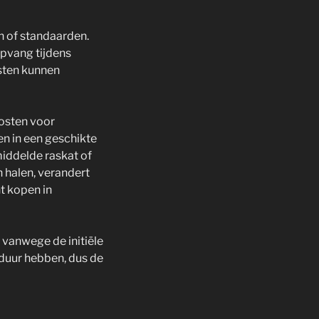
n of standaarden.
opvang tijdens
sten kunnen
kosten voor
en in een geschikte
middelde raskat of
n halen, verandert
nt kopen in
k vanwege de initiële
duur hebben, dus de