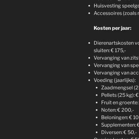
Huisvesting speelgo
Accessoires (zoals n
Kosten per jaar:
Dierenartskosten vo
sluiten: € 175,-
Vervanging van zits
Vervanging van spe
Vervanging van acce
Voeding (jaarlijks):
Zaadmengsel (25
Pellets (25 kg): €
Fruit en groente:
Noten: € 200,-
Beloningen: € 10
Supplementen: €
Diversen: € 50,-