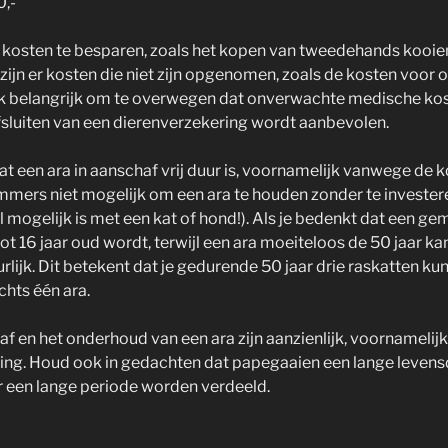
0,-
 kosten te besparen, zoals het kopen van tweedehands kooie
zijn er kosten die niet zijn opgenomen, zoals de kosten voor 
ook belangrijk om te overwegen dat onverwachte medische ko
fsluiten van een dierenverzekering wordt aanbevolen.
t dat een ara in aanschaf vrij duur is, voornamelijk vanwege de 
 immers niet mogelijk om een ara te houden zonder te invester
l mogelijk is met een kat of hond!). Als je bedenkt dat een ge
ot 16 jaar oud wordt, terwijl een ara moeiteloos de 50 jaar ka
lijk. Dit betekent dat je gedurende 50 jaar drie raskatten ku
chts één ara.
af en het onderhoud van een ara zijn aanzienlijk, voornamelij
ting. Houd ook in gedachten dat papegaaien een lange levens
 een lange periode worden verdeeld.