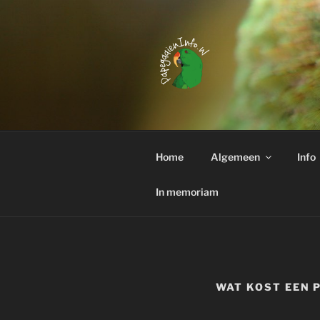
Ga
naar
de
inhoud
PAPEGAAI
Interessante weetjes over het
Home
Algemeen
Info
In memoriam
WAT KOST EEN 