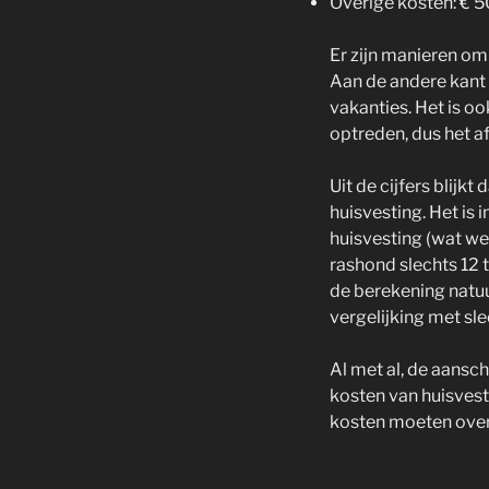
Overige kosten: € 5
Er zijn manieren om
Aan de andere kant 
vakanties. Het is 
optreden, dus het a
Uit de cijfers blijk
huisvesting. Het is
huisvesting (wat we
rashond slechts 12 t
de berekening natuur
vergelijking met sle
Al met al, de aansch
kosten van huisves
kosten moeten over