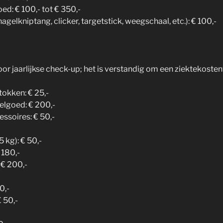
ed: € 100,- tot € 350,-
agelkniptang, clicker, targetstick, weegschaal, etc.): € 100,-
or jaarlijkse check-up; het is verstandig om een ziektekosten
tokken: € 25,-
elgoed: € 200,-
ssoires: € 50,-
 kg): € 50,-
 180,-
 € 200,-
0,-
 50,-