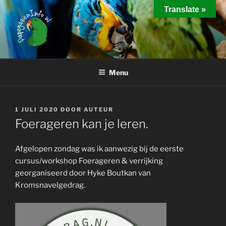
Ga
Translate »
naar
de
inhoud
PAPEGAAIEN INFO
Interessante weetjes over het houden van papegaaien
Menu
GEPLAATST
1 JULI 2020
DOOR
AUTEUR
OP
Foerageren kan je leren.
Afgelopen zondag was ik aanwezig bij de eerste
cursus/workshop Foerageren & verrijking
georganiseerd door Hyke Boutkan van
Kromsnavelgedrag.