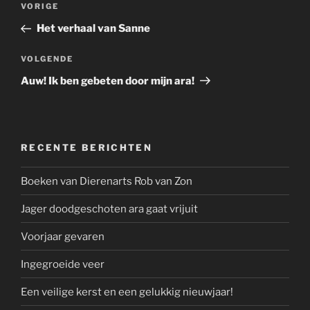
Vorig
VORIGE
navigatie
bericht
Het verhaal van Sanne
Volgend
VOLGENDE
bericht
Auw! Ik ben gebeten door mijn ara!
RECENTE BERICHTEN
Boeken van Dierenarts Rob van Zon
Jager doodgeschoten ara gaat vrijuit
Voorjaar gevaren
Ingegroeide veer
Een veilige kerst en een gelukkig nieuwjaar!