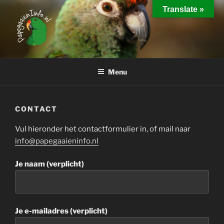
Ga
Translate »
naar
de
inhoud
PAPEGAAIEN INFO
Interessante weetjes over het houden van papegaaien
Menu
CONTACT
Vul hieronder het contactformulier in, of mail naar
info@papegaaieninfo.nl
Je naam (verplicht)
Je e-mailadres (verplicht)