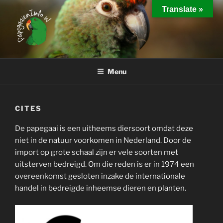
Ga
Translate »
naar
de
inhoud
PAPEGAAIEN INFO
Interessante weetjes over het houden van papegaaien
Menu
CITES
De papegaai is een uitheems diersoort omdat deze
niet in de natuur voorkomen in Nederland. Door de
import op grote schaal zijn er vele soorten met
uitsterven bedreigd. Om die reden is er in 1974 een
overeenkomst gesloten inzake de internationale
handel in bedreigde inheemse dieren en planten.