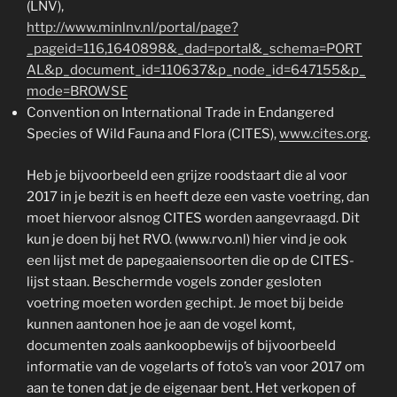
(LNV),
http://www.minlnv.nl/portal/page?
_pageid=116,1640898&_dad=portal&_schema=PORT
AL&p_document_id=110637&p_node_id=647155&p_
mode=BROWSE
Convention on International Trade in Endangered
Species of Wild Fauna and Flora (CITES),
www.cites.org
.
Heb je bijvoorbeeld een grijze roodstaart die al voor
2017 in je bezit is en heeft deze een vaste voetring, dan
moet hiervoor alsnog CITES worden aangevraagd. Dit
kun je doen bij het RVO. (www.rvo.nl) hier vind je ook
een lijst met de papegaaiensoorten die op de CITES-
lijst staan. Beschermde vogels zonder gesloten
voetring moeten worden gechipt. Je moet bij beide
kunnen aantonen hoe je aan de vogel komt,
documenten zoals aankoopbewijs of bijvoorbeeld
informatie van de vogelarts of foto’s van voor 2017 om
aan te tonen dat je de eigenaar bent. Het verkopen of