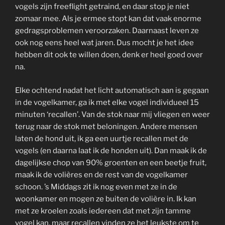
vogels zijn freeflight getraind, en daar stop je niet
zomaar mee. Als je ermee stopt kan dat vaak enorme
gedragsproblemen veroorzaken. Daarnaast leven ze
ook nog eens heel wat jaren. Dus mocht je het idee
hebben dit ook te willen doen, denk er heel goed over
na.
Elke ochtend nadat het licht automatisch aan is gegaan
in de vogelkamer, ga ik met elke vogel individueel 15
minuten ‘recallen’. Van de stok naar mij vliegen en weer
terug naar de stok met beloningen. Andere mensen
laten de hond uit, ik ga een uurtje recallen met de
vogels (en daarna laat ik de honden uit). Dan maak ik de
dagelijkse chop van 90% groenten en een beetje fruit,
maak ik de volières en de rest van de vogelkamer
schoon. ’s Middags zit ik nog even met ze in de
woonkamer en mogen ze buiten de volière in. Ik kan
met ze kroelen zoals iedereen dat met zijn tamme
vogel kan, maar recallen vinden ze het leukste om te