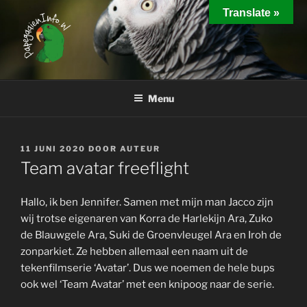
Ga
Translate »
naar
de
inhoud
PAPEGAAIEN INFO
Interessante weetjes over het houden van papegaaien
Menu
GEPLAATST
11 JUNI 2020
DOOR
AUTEUR
OP
Team avatar freeflight
Hallo, ik ben Jennifer. Samen met mijn man Jacco zijn
wij trotse eigenaren van Korra de Harlekijn Ara, Zuko
de Blauwgele Ara, Suki de Groenvleugel Ara en Iroh de
zonparkiet. Ze hebben allemaal een naam uit de
tekenfilmserie ‘Avatar’. Dus we noemen de hele bups
ook wel ‘Team Avatar’ met een knipoog naar de serie.