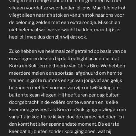
vliegen een rondje door de lucht en genieten van het
vliegen voordat ze weer landen bij ons. Maar kleine Iroh
vliegt alleen naar z’n stok en van z’n stok naar ons voor
de beloning, zelden met een extra rondje. Misschien
niet helemaal wat we verwacht hadden, maar hij is er
heel blij mee dus dan zijn wij dat ook.
Zuko hebben we helemaal zelf getraind op basis van de
ervaringen en lessen bij de freeflight academie met
Korra en Suki, en de theorie van Chris Biro. We hebben
meerdere malen een sportzaal afgehuurd om hem te
trainen in grote ruimtes en zijn van jongs af aan gelijk
begonnen met het vormen van zijn ontwikkeling om
buiten te gaan vliegen. Hij heeft uren per dag buiten
doorgebracht in de volière om te wennen en is elke
keer mee geweest als Korra en Suki gingen vliegen om
vanuit zijn kooitje te kijken doe de dames het doen. En
dan komt het aller spannendste moment. De eerste
keer dat hij buiten zonder kooi ging doen, wat hij