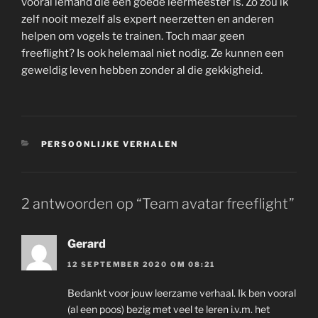
vooral iemand die een goede leermeester is. Zo zou ik
zelf nooit mezelf als expert neerzetten en anderen
helpen om vogels te trainen. Toch maar geen
freeflight? Is ook helemaal niet nodig. Ze kunnen een
geweldig leven hebben zonder al die gekkigheid.
CATEGORIEËN
PERSOONLIJKE VERHALEN
2 antwoorden op “Team avatar freeflight”
Gerard
12 SEPTEMBER 2020 OM 08:21
Bedankt voor jouw leerzame verhaal. Ik ben vooral
(al een poos) bezig met veel te leren i.v.m. het