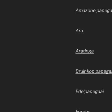
Amazone papega
Ara
Aratinga
Bruinkop papega
Edelpapegaai
Forpus