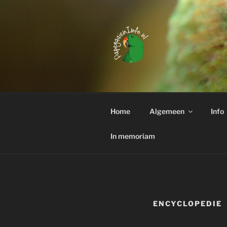
Ga
naar
de
inhoud
PAPEGAAI
Interessante weetjes over het
Home
Algemeen
Info
In memoriam
ENCYCLOPEDIE