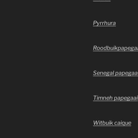
Pyrrhura
Roodbuikpapega
Senegal papegaai
Timneh papegaai
Witbuik caique