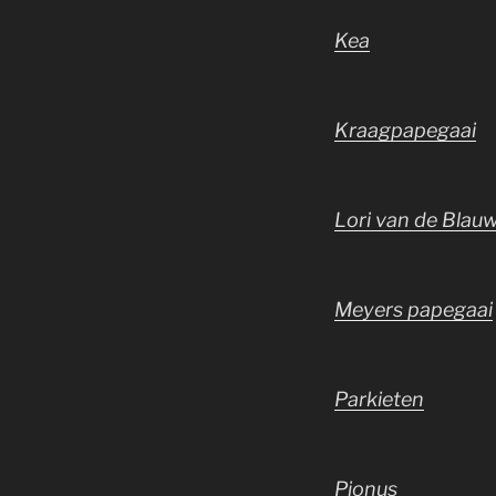
Kea
Kraagpapegaai
Lori van de Blau
Meyers papegaai
Parkieten
Pionus