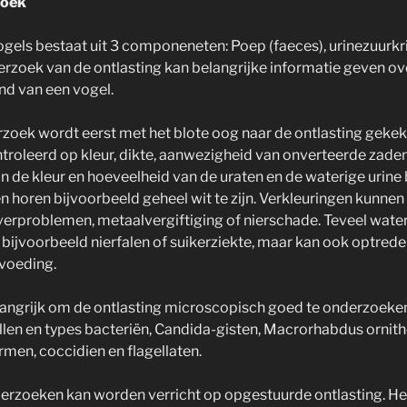
zoek
ogels bestaat uit 3 componeneten: Poep (faeces), urinezuurkri
erzoek van de ontlasting kan belangrijke informatie geven ov
d van een vogel.
rzoek wordt eerst met het blote oog naar de ontlasting geke
troleerd op kleur, dikte, aanwezigheid van onverteerde zade
n de kleur en hoeveelheid van de uraten en de waterige urin
n horen bijvoorbeeld geheel wit te zijn. Verkleuringen kunnen
verproblemen, metaalvergiftiging of nierschade. Teveel water
 bijvoorbeeld nierfalen of suikerziekte, maar kan ook optrede
 voeding.
langrijk om de ontlasting microscopisch goed te onderzoeken
len en types bacteriën, Candida-gisten, Macrorhabdus ornit
men, coccidien en flagellaten.
derzoeken kan worden verricht op opgestuurde ontlasting. H