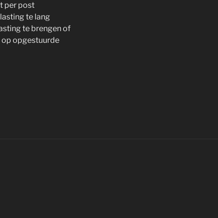
t per post
asting te lang
asting te brengen of
el op opgestuurde