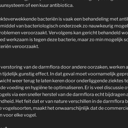
unsysteem of een kuur antibiotica.
ziekteverwekkende bacteriën is vaak een behandeling met anti
middel van bacteriologisch onderzoek zo nauwkeurig mogelij
problemen veroorzaakt. Vervolgens kan gericht behandeld w
oed werkzaam is tegen deze bacterie, maar zo min mogelijk s
riën veroorzaakt.
n verstoring van de darmflora door andere oorzaken, werken a
n tijdelijk gunstig effect. In dat geval moet voornamelijk g
nwicht weer terug te laten keren door onderliggende ziektes t
de voeding en hygiëne te optimaliseren. Er is veel discussie ov
ogels via een sneller herstel van de darmflora echt bijdragen 
dheid. Het feit dat er van nature verschillen in de darmflora 
e vogelsoorten, maakt het onwaarschijnlijk dat de commercie
jn voor elke vogel.