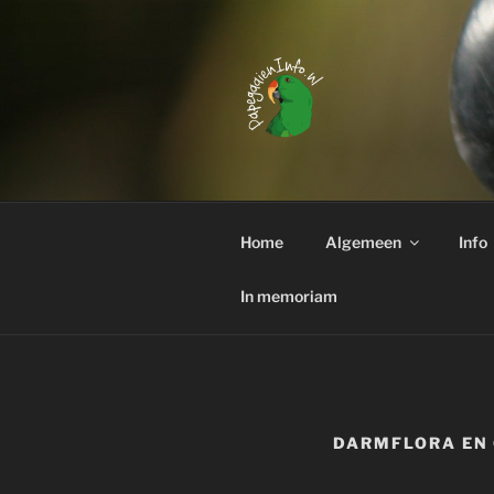
Ga
naar
de
inhoud
PAPEGAAI
Interessante weetjes over het
Home
Algemeen
Info
In memoriam
DARMFLORA EN