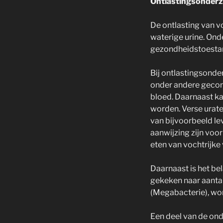
Ontlastingsonder
De ontlasting van v
waterige urine. Ond
gezondheidstoestan
Bij ontlastingsonde
onder andere gecon
bloed. Daarnaast ka
worden. Verse urate
van bijvoorbeeld le
aanwijzing zijn voor
eten van vochtrijke
Daarnaast is het be
gekeken naar aantal
(Megabacterie), wor
Een deel van de on