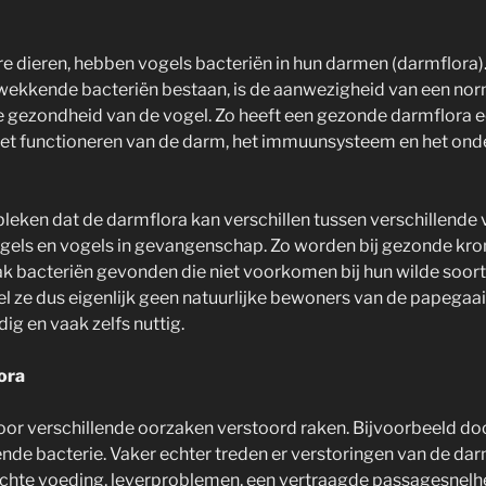
re dieren, hebben vogels bacteriën in hun darmen (darmflora)
rwekkende bacteriën bestaan, is de aanwezigheid van een nor
e gezondheid van de vogel. Zo heeft een gezonde darmflora ee
 het functioneren van de darm, het immuunsysteem en het on
bleken dat de darmflora kan verschillen tussen verschillende
ogels en vogels in gevangenschap. Zo worden bij gezonde kro
 bacteriën gevonden die niet voorkomen bij hun wilde soor
el ze dus eigenlijk geen natuurlijke bewoners van de papegaai
ig en vaak zelfs nuttig.
ora
or verschillende oorzaken verstoord raken. Bijvoorbeeld doo
de bacterie. Vaker echter treden er verstoringen van de dar
chte voeding, leverproblemen, een vertraagde passagesnelhe