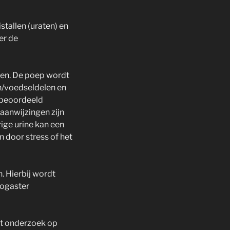
stallen (uraten) en
er de
ken. De poep wordt
n/voedseldelen en
e beoordeeld
 aanwijzingen zijn
ige urine kan een
n door stress of het
. Hierbij wordt
hogaster
et onderzoek op