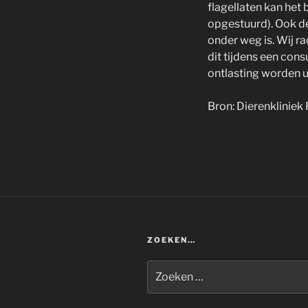
flagellaten kan het
opgestuurd). Ook de
onder weg is. Wij r
dit tijdens een con
ontlasting worden 
Bron: Dierenkliniek 
ZOEKEN…
Zoeken
naar: