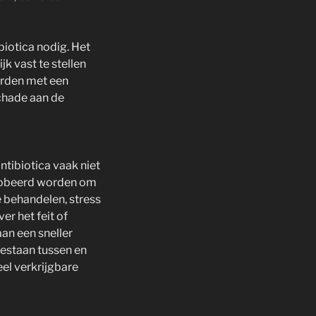
biotica nodig. Het
k vast te stellen
orden met een
chade aan de
ntibiotica vaak niet
eprobeerd worden om
e behandelen, stress
er het feit of
aan een sneller
bestaan tussen en
el verkrijgbare