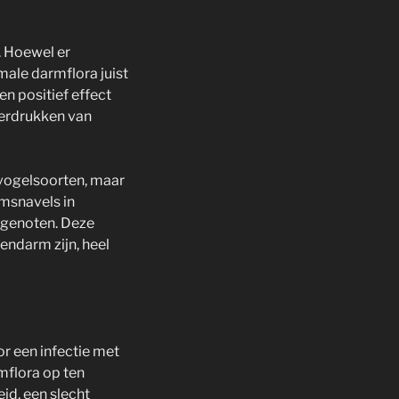
. Hoewel er
male darmflora juist
n positief effect
derdrukken van
 vogelsoorten, maar
msnavels in
tgenoten. Deze
endarm zijn, heel
r een infectie met
mflora op ten
id, een slecht