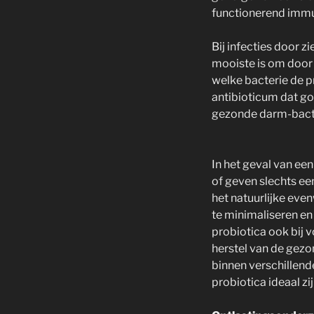
functionerend immu
Bij infecties door 
mooiste is om door 
welke bacterie de 
antibioticum dat g
gezonde darm-bacte
In het geval van ee
of geven slechts ee
het natuurlijke eve
te minimaliseren en 
probiotica ook bij v
herstel van de gezon
binnen verschillend
probiotica ideaal zi