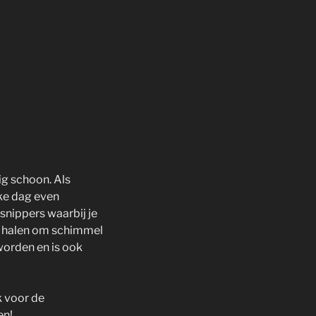
ig schoon. Als
ke dag even
nippers waarbij je
te halen om schimmel
orden en is ook
k voor de
en!