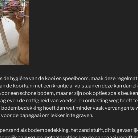
 is de hygiëne van de kooi en speelboom, maak deze regelmat
 de kooi kan met een krantje al volstaan en deze kan dan el
oor een schone bodem, maar er zijn ook opties zoals beukens
dag even de nattigheid van voedsel en ontlasting weg hoeft 
 bodembedekking hoeft dan wat minder vaak vervangen te w
 voor de papegaai om lekker in te graven.
penzand als bodembedekking, het zand stuift, dit is gevaarlij
ogelijk aanwezige metaaldeeltjes kan de papegaai vergiftig