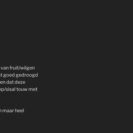
van fruit/wilgen
rst goed gedroogd
ken dat deze
ep/sisal touw met
n maar heel