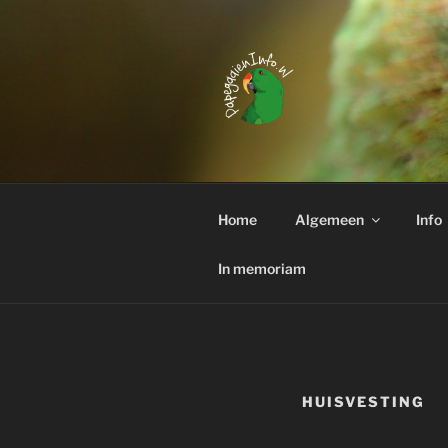
Ga
naar
de
inhoud
PAPEGAAI
Interessante weetjes over het
Home
Algemeen
Info
In memoriam
HUISVESTING