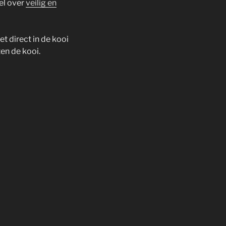
el over
veilig en
t direct in de kooi
en de kooi.