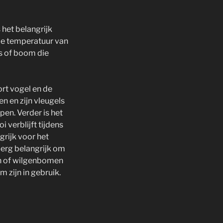
 het belangrijk
 de temperatuur van
s of boom die
ort vogel en de
n en zijn vleugels
pen. Verder is het
 verblijft tijdens
grijk voor het
 erg belangrijk om
en of wilgenbomen
m zijn in gebruik.