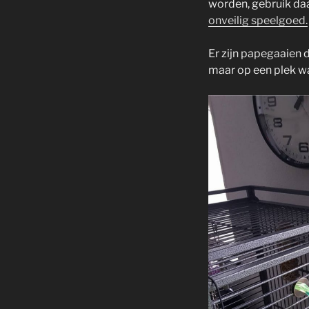
worden, gebruik daa
onveilig speelgoed.
Er zijn papegaaien 
maar op een plek wa