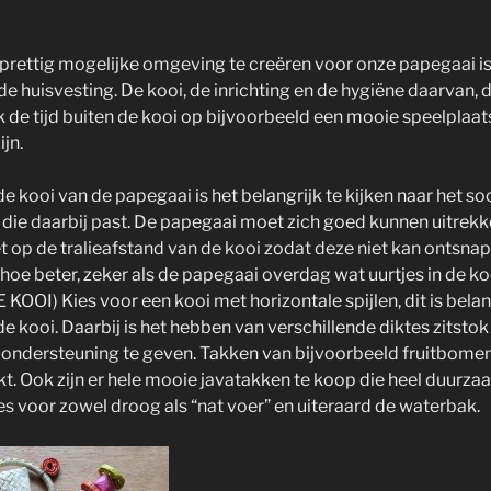
 prettig mogelijke omgeving te creëren voor onze papegaai is
 de huisvesting. De kooi, de inrichting en de hygiëne daarvan,
de tijd buiten de kooi op bijvoorbeeld een mooie speelplaat
jn.
e kooi van de papegaai is het belangrijk te kijken naar het so
 die daarbij past. De papegaai moet zich goed kunnen uitrekke
t op de tralieafstand van de kooi zodat deze niet kan ontsnap
 hoe beter, zeker als de papegaai overdag wat uurtjes in de kooi
OOI) Kies voor een kooi met horizontale spijlen, dit is belan
e kooi. Daarbij is het hebben van verschillende diktes zitstok
e ondersteuning te geven. Takken van bijvoorbeeld fruitbom
kt. Ook zijn er hele mooie javatakken te koop die heel duurzaa
s voor zowel droog als “nat voer” en uiteraard de waterbak.