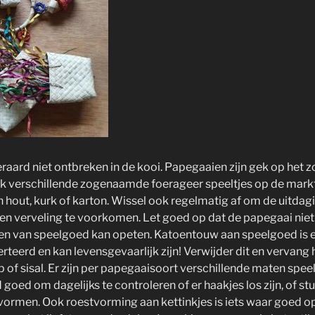
aard niet ontbreken in de kooi. Papegaaien zijn gek op het z
ok verschillende zogenaamde foerageer speeltjes op de markt,
hout, kurk of karton. Wissel ook regelmatig af om de uitdagi
en verveling te voorkomen. Let goed op dat de papegaai niet 
en van speelgoed kan opeten. Katoentouw aan speelgoed is een
rteerd en kan levensgevaarlijk zijn! Verwijder dit en vervang 
 of sisal. Er zijn per papegaaisoort verschillende maten spee
ijd goed om dagelijks te controleren of er haakjes los zijn, of 
ormen. Ook roestvorming aan kettinkjes is iets waar goed o