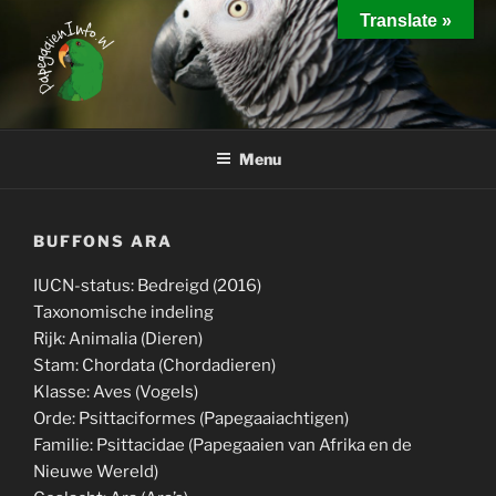
Ga
Translate »
naar
de
inhoud
PAPEGAAIEN INFO
Interessante weetjes over het houden van papegaaien
Menu
BUFFONS ARA
IUCN-status: Bedreigd (2016)
Taxonomische indeling
Rijk: Animalia (Dieren)
Stam: Chordata (Chordadieren)
Klasse: Aves (Vogels)
Orde: Psittaciformes (Papegaaiachtigen)
Familie: Psittacidae (Papegaaien van Afrika en de
Nieuwe Wereld)