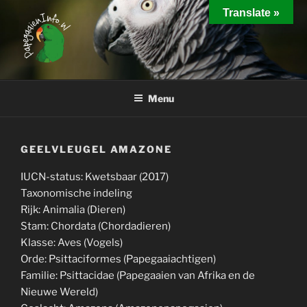
Ga
Translate »
naar
de
inhoud
PAPEGAAIEN INFO
Interessante weetjes over het houden van papegaaien
Menu
GEELVLEUGEL AMAZONE
IUCN-status: Kwetsbaar (2017)
Taxonomische indeling
Rijk: Animalia (Dieren)
Stam: Chordata (Chordadieren)
Klasse: Aves (Vogels)
Orde: Psittaciformes (Papegaaiachtigen)
Familie: Psittacidae (Papegaaien van Afrika en de
Nieuwe Wereld)