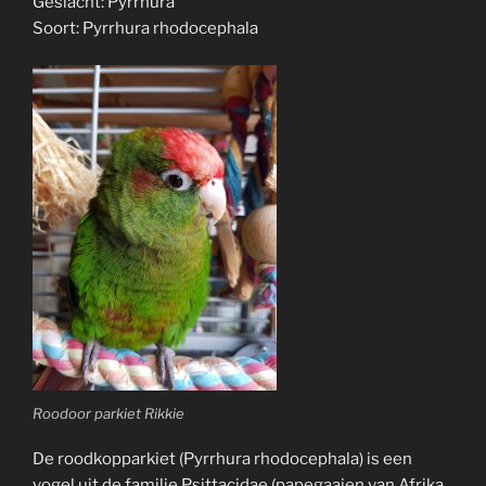
Geslacht: Pyrrhura
Soort: Pyrrhura rhodocephala
Roodoor parkiet Rikkie
De roodkopparkiet (Pyrrhura rhodocephala) is een
vogel uit de familie Psittacidae (papegaaien van Afrika