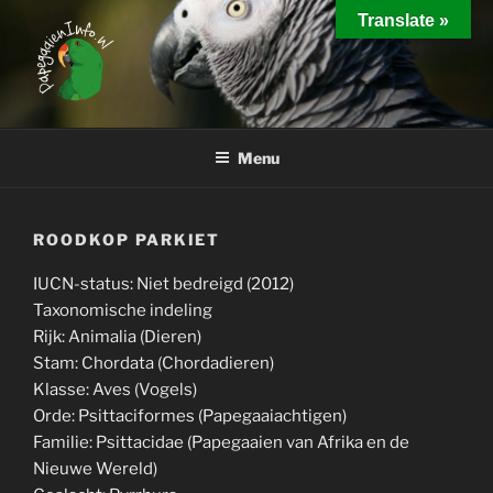
Ga
Translate »
naar
de
inhoud
PAPEGAAIEN INFO
Interessante weetjes over het houden van papegaaien
Menu
ROODKOP PARKIET
IUCN-status: Niet bedreigd (2012)
Taxonomische indeling
Rijk: Animalia (Dieren)
Stam: Chordata (Chordadieren)
Klasse: Aves (Vogels)
Orde: Psittaciformes (Papegaaiachtigen)
Familie: Psittacidae (Papegaaien van Afrika en de
Nieuwe Wereld)