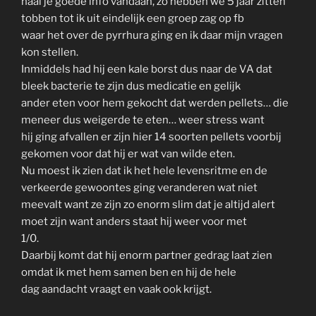
haal je goede info vandaan, zo hebben we 5 jaar zitten
tobben tot ik uit eindelijk een groep zag op fb
waar het over de pyrrhura ging en ik daar mijn vragen
kon stellen.
Inmiddels had hij een kale borst dus naar de VA dat
bleek bacterie te zijn dus medicatie en gelijk
ander eten voor hem gekocht dat werden pellets… die
meneer dus weigerde te eten… weer stress want
hij ging afvallen er zijn hier 14 soorten pellets voorbij
gekomen voor dat hij er wat van wilde eten.
Nu moest ik zien dat ik het hele levensritme en de
verkeerde gewoontes ging veranderen wat niet
meevalt want ze zijn zo enorm slim dat je altijd alert
moet zijn want anders staat hij weer voor met
1/0.
Daarbij komt dat hij enorm partner gedrag laat zien
omdat ik met hem samen ben en hij de hele
dag aandacht vraagt en vaak ook krijgt.