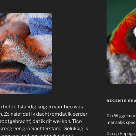
RECENTE RE
n het zelfstandig krijgen van Tico was
. Zo naïef dat ik dacht (omdat ik eerder
Dia Wiggelma
ootgebracht) dat ik dit wel kon. Tico
menselijk spee
kreeg een groeiachterstand. Gelukkig is
Dia
op
Papegaa
eve mensen met een hobbykwekerij