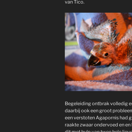
van Tico.
Begeleiding ontbrak volledig e
daarbij ook een groot probleem
een verstoten Agapornis had gr
raakte zwaar ondervoed en en 
dit met hulp van twee hele li