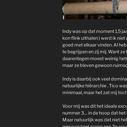
Indy was op dat moment 1,5 jaa
kon flink uithalen ) werd ik niet
goed met elkaar vinden. Al heb 
te begrijpen en zij mij. Want ze
daarentegen moest weinig heb
maar ze bleven gewoon ruimsch
Indy is daarbij ook veel dominan
natuurlijke hiërarchie . Tico w
minimaal, maar het zat mij toc
Voor mij was dit het ideale ex
nummer 3… in de hoop dat het 
Maar natuurlijk was dat niet hel
gewoon heel graag een 3e ara erbi