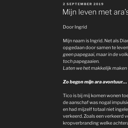
GEPLAATST
2 SEPTEMBER 2019
OP
Mijn leven met ara’
Door Ingrid
Mijn naam is Ingrid. Net als Di
opgedaan door samen te leve
geen papegaai, maar in de vol
toch papegaaien.
Laten we het makkelijk maken
Zo begon mijn ara avontuur…
Tico is bij mij komen wonen to
de aanschaf was nogal impulsie
en had mijzelf totaal niet inge
verkeerd. Zoals een verkeerd
kropverbranding welke achtera