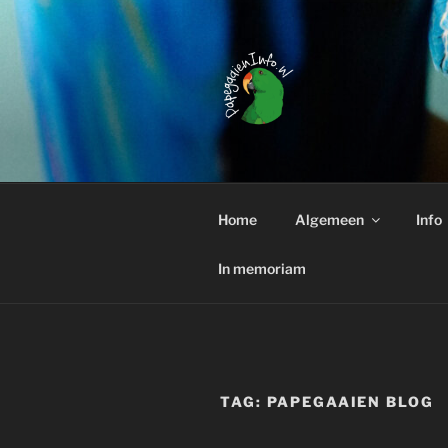
Ga
naar
de
inhoud
PAPEGAAI
Interessante weetjes over het
Home
Algemeen
Info
In memoriam
TAG:
PAPEGAAIEN BLOG