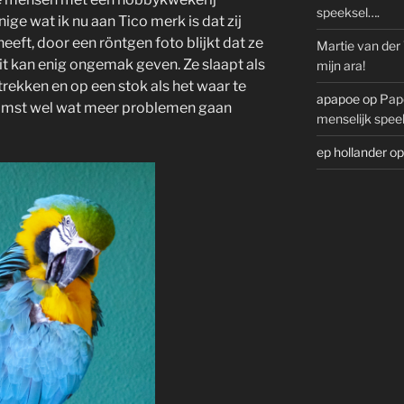
speeksel….
e wat ik nu aan Tico merk is dat zij
eft, door een röntgen foto blijkt dat ze
Martie van der
Dit kan enig ongemak geven. Ze slaapt als
mijn ara!
 trekken en op een stok als het waar te
apapoe
op
Pap
ekomst wel wat meer problemen gaan
menselijk spee
ep hollander
o