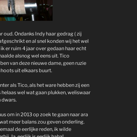
r oud. Ondanks Indy haar gedrag ( zij
 afgeschrikt en al snel konden wij het wel
ik er ruim 4 jaar over gedaan haar echt
 haalde alsnog wel eens uit. Tico
ben van deze nieuwe dame, geen ruzie
oots uit elkaars buurt.
ter als Tico, als het ware hebben zij een
as helaas wel wat gaan plukken, weliswaar
h dwars.
cuus om in 2013 op zoek te gaan naar ara
wat meer balans zou geven onderling.
emaal de eerlijke reden, ik wilde
j. Ja, eerlijk is eerlijk haha!