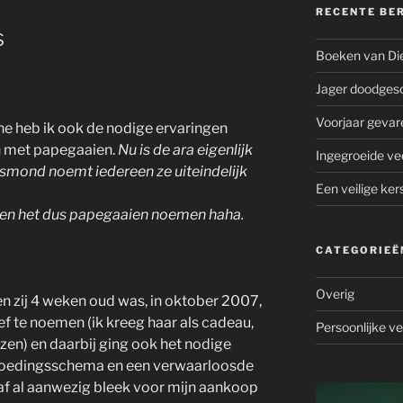
RECENTE BE
s
Boeken van Die
Jager doodgesch
Voorjaar gevar
ane heb ik ook de nodige ervaringen
n met papegaaien.
Nu is de ara eigenlijk
Ingegroeide ve
ksmond noemt iedereen ze uiteindelijk
Een veilige ker
 en het dus papegaaien noemen haha.
CATEGORIEË
Overig
en zij 4 weken oud was, in oktober 2007,
f te noemen (ik kreeg haar als cadeau,
Persoonlijke v
lezen) en daarbij ging ook het nodige
 voedingsschema en een verwaarloosde
f al aanwezig bleek voor mijn aankoop