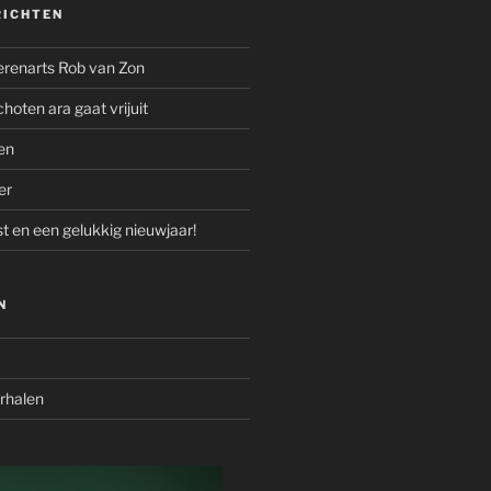
RICHTEN
renarts Rob van Zon
oten ara gaat vrijuit
en
er
st en een gelukkig nieuwjaar!
N
erhalen